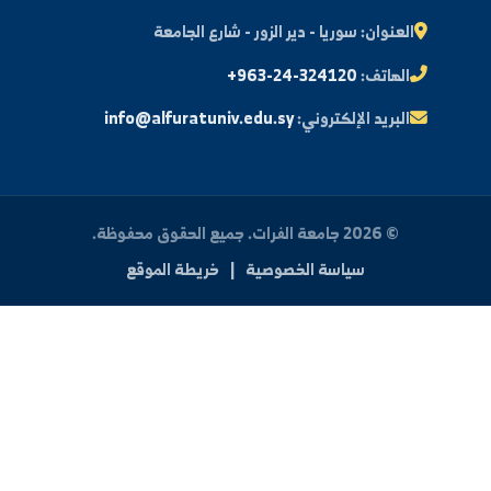
النتائج الامتحانية
البريد الإلكتروني الجامعي
الأسئلة الشائعة
الدعم الفني للطلاب
 بنا
العنوان:
سوريا - دير الزور - شارع الجامعة
الهاتف:
+963-24-324120
البريد الإلكتروني:
info@alfuratuniv.edu.sy