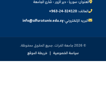
النتائج الامتحانية
البريد الإلكتروني الجامعي
الأسئلة الشائعة
الدعم الفني للطلاب
 بنا
العنوان:
سوريا - دير الزور - شارع الجامعة
الهاتف:
+963-24-324120
البريد الإلكتروني:
info@alfuratuniv.edu.sy