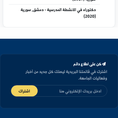
إجازة
في تربيه الطفل - الفرات, سورية
(2010/2011)
ماجستير
في المناهج وطرائق التدريس - دمشق,
سورية (2017)
دكتوراه
في الانشطة المدرسية - دمشق, سورية
(2020)
كن على اطلاع دائم