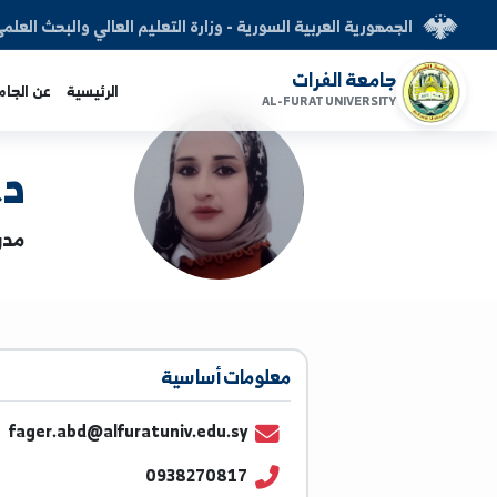
العربية السورية - وزارة التعليم العالي والبحث العلمي
الفرات
الرئيسية
عن الجامعة
الكليات
AL-FURAT UNI
د. فجر 
مدرس | الهندسة
معلومات أساسية
fager.abd@alfuratuniv.edu.sy