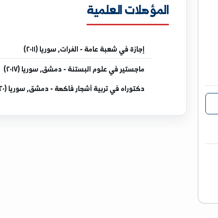
المؤهلات العلمية
إجازة
في شعبة عامة - الفرات, سوريا (٢٠١١)
ماجستير
في علوم البستنة - دمشق, سوريا (٢٠١٧)
دكتوراه
في تربية أشجار فاكهة - دمشق, سوريا (٢٠٢٠)