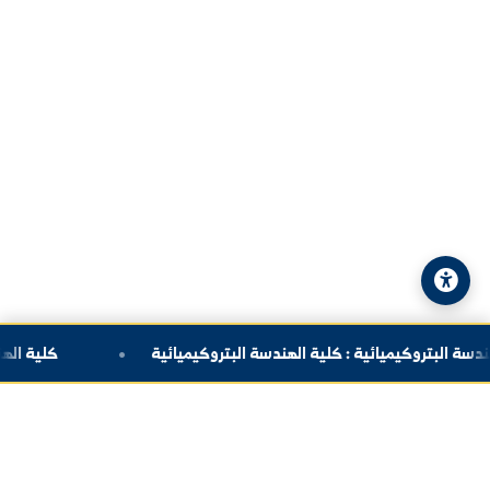
العنوان:
سوريا - دير الزور - شارع الجامعة
الهاتف:
+963-24-324120
البريد الإلكتروني:
info@alfuratuniv.edu.sy
© 2026 جامعة الفرات. جميع الحقوق محفوظة.
سياسة الخصوصية
|
خريطة الموقع