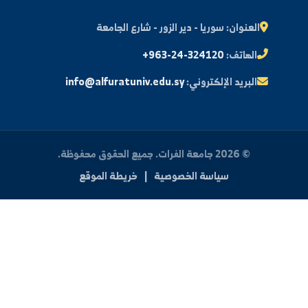
ة الطالب
النتائج الامتحانية
البريد الإلكتروني الجامعي
الأسئلة الشائعة
الدعم الفني للطلاب
 بنا
العنوان:
سوريا - دير الزور - شارع الجامعة
الهاتف:
+963-24-324120
البريد الإلكتروني:
info@alfuratuniv.edu.sy