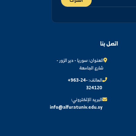
اشتراك
اتصل بنا
العنوان:
سوريا - دير الزور -
شارع الجامعة
الهاتف:
+963-24-
324120