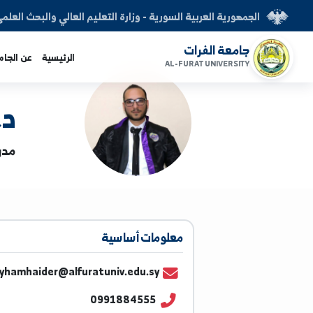
العربية السورية - وزارة التعليم العالي والبحث العلمي
الفرات
الرئيسية
عن الجامعة
الكليات
AL-FURAT UNI
د. أيهم
مدرس | كلية ا
معلومات أساسية
Dr.ayhamhaider@alfuratuniv.edu.sy