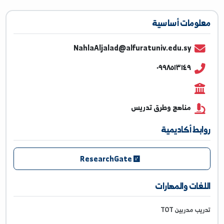
ومات أساسية
NahlaAljalad@alfuratuniv.edu.sy
٠٩٩٨٥١٣١٤٩
مناهج وطرق تدريس
بط أكاديمية
ResearchGate