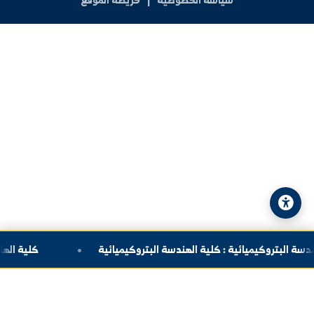
العنوان:
سوريا - دير الزور - شارع الجامعة
الهاتف:
+963-24-324120
البريد الإلكتروني:
info@alfuratuniv.edu.sy
© 2026 جامعة الفرات. جميع الحقوق محفوظة.
سياسة الخصوصية
|
خريطة الموقع