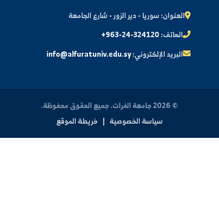
ة الطالب
النتائج الامتحانية
البريد الإلكتروني الجامعي
الأسئلة الشائعة
الدعم الفني للطلاب
 بنا
العنوان:
سوريا - دير الزور - شارع الجامعة
الهاتف:
+963-24-324120
البريد الإلكتروني:
info@alfuratuniv.edu.sy