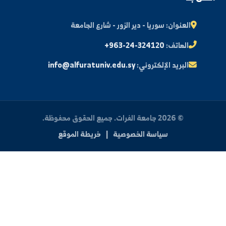
ة الطالب
النتائج الامتحانية
البريد الإلكتروني الجامعي
الأسئلة الشائعة
الدعم الفني للطلاب
 بنا
العنوان:
سوريا - دير الزور - شارع الجامعة
الهاتف:
+963-24-324120
البريد الإلكتروني:
info@alfuratuniv.edu.sy