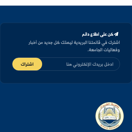
دكتوراه
في أمراض غير طفيلية (فيزيولوجيا النبات). -
أكاديمية موسكو الزراعية باسم تمريازوف, روسيا
الاتحادية (1993)
كن على اطلاع دائم
شترك في قائمتنا البريدية ليصلك كل جديد من أخبار
فعاليات الجامعة.
اشتراك