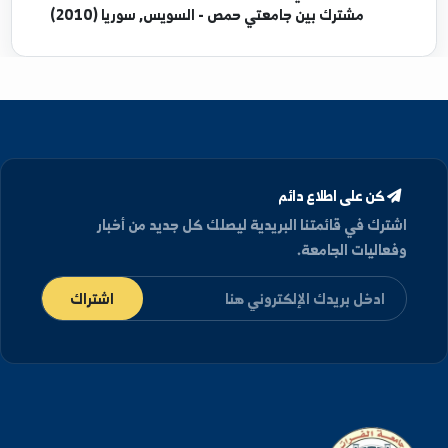
سوريا (1995)
ماجستير
في هندسة مخزون النفط والغاز - حمص,
سوريا (2000)
دكتوراه
في هندسة مخزون النفط والغاز - اشراف
مشترك بين جامعتي حمص - السويس, سوريا (2010)
كن على اطلاع دائم
شترك في قائمتنا البريدية ليصلك كل جديد من أخبار
فعاليات الجامعة.