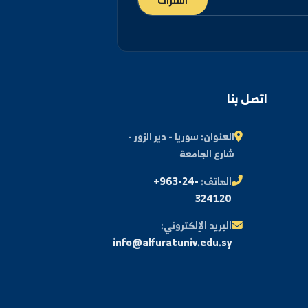
اشتراك
اتصل بنا
العنوان:
سوريا - دير الزور -
شارع الجامعة
الهاتف:
+963-24-
324120