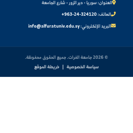
النتائج الامتحانية
البريد الإلكتروني الجامعي
الأسئلة الشائعة
الدعم الفني للطلاب
 بنا
العنوان:
سوريا - دير الزور - شارع الجامعة
الهاتف:
+963-24-324120
البريد الإلكتروني:
info@alfuratuniv.edu.sy