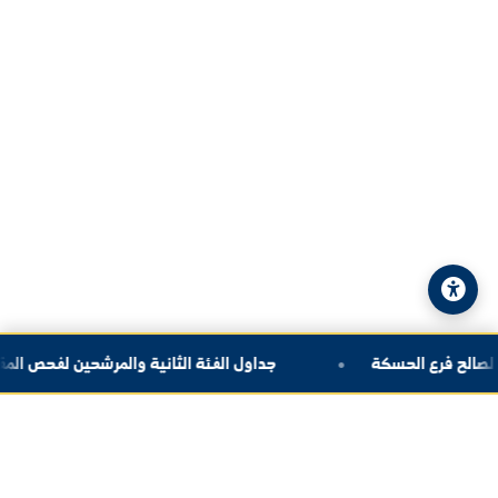
العنوان:
سوريا - دير الزور - شارع الجامعة
الهاتف:
+963-24-324120
البريد الإلكتروني:
info@alfuratuniv.edu.sy
© 2026 جامعة الفرات. جميع الحقوق محفوظة.
سياسة الخصوصية
|
خريطة الموقع