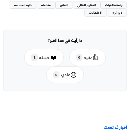
مفتاحية
ة الفرات
التعليم العالي
النتائج
مفاضلة
كلية الهندسة
لزور
الامتحانات
ما رأيك في هذا الخبر؟
❤️
👍
مفيد
أحببته
1
0
😐
عادي
0