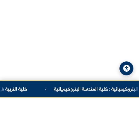
الهاتف:
+963-24-324120
البريد الإلكتروني:
info@alfuratuniv.edu.sy
© 2026 جامعة الفرات. جميع الحقوق محفوظة.
سياسة الخصوصية
|
خريطة الموقع