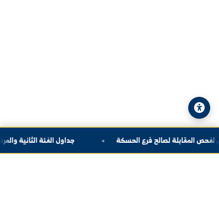
الهاتف:
+963-24-324120
البريد الإلكتروني:
info@alfuratuniv.edu.sy
© 2026 جامعة الفرات. جميع الحقوق محفوظة.
سياسة الخصوصية
|
خريطة الموقع