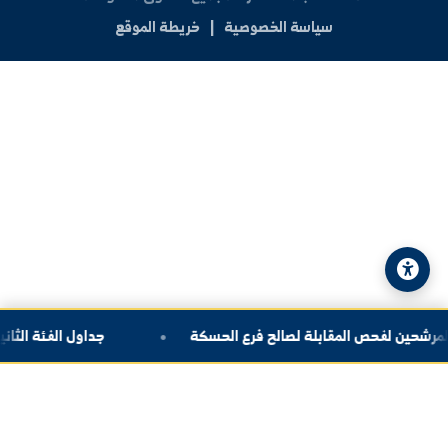
العنوان:
سوريا - دير الزور - شارع الجامعة
الهاتف:
+963-24-324120
البريد الإلكتروني:
info@alfuratuniv.edu.sy
© 2026 جامعة الفرات. جميع الحقوق محفوظة.
سياسة الخصوصية
|
خريطة الموقع