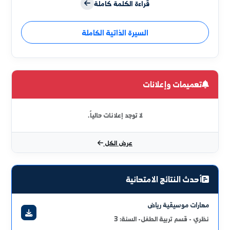
أ.د. إسماعيل علي العمري
عميد الكلية
انطلاقاً من إيماننا العميق بأهمية التربية ودورها الرائد في تطوير
المجتمعات، سعت كلية التربية بالحسكة إلى تزويد طلابها
بمختلف المعارف الضرورية التي يحتاجونها في مستقبلهم
المهني, فالمعلم- المعلمة هو محور العملية التربوية في هذه
الكلية سواء معلم التعليم الأساسي أو رياض الأطفال فهم عماد
قراءة الكلمة كاملة
مستقبل المجتمع السوري ومن خلالهم تتحقق التنمية
المنشودة ويستند عمل هذه الكلية في تأدية رسالتها التربوية
السيرة الذاتية الكاملة
إلى فلسفة تنبع من توجهات هذا المجتمع والسعي إلى تلبية
احتياجاته في ظل التقدم العلمي والتكنولوجي الذي يشهده
العالم في هذا العصر فهي مركز اشعاع تربوي وعامل مهم في
المحافظة على المنظومة القيمية وغرس روح الابداع والابتكار
لدى معلمي المستقبل.... والله ولي التوفيق.
تعميمات وإعلانات