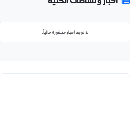
طالباً مسجلاً
كادراً أكاديمياً
7
59%
نسبة الإناث
بحثاً منشوراً
خبار ونشاطات الكلية