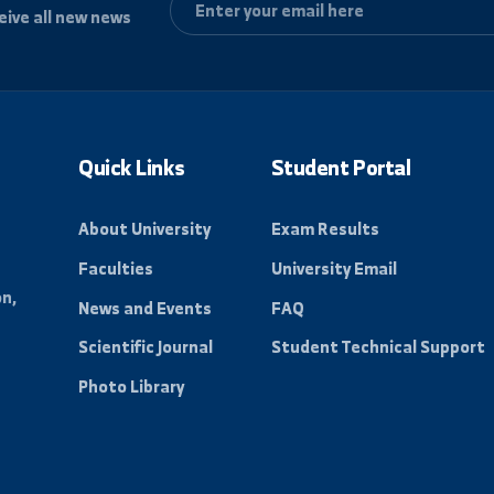
 to receive all new news
ty.
Quick Links
Student Port
About University
Exam Results
Faculties
University Emai
n Region,
News and Events
FAQ
ive