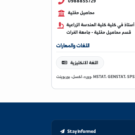
ayman@alfuratuniv.edu.
0988855729
محاصيل حقلية
ي كلية كلية الهندسة الزراعية
حاصيل حقلية - جامعة الفرات
اللغات والمهارات
اللغة الانكليزية
بوينت، MSTAT، GENSTAT، SPSS