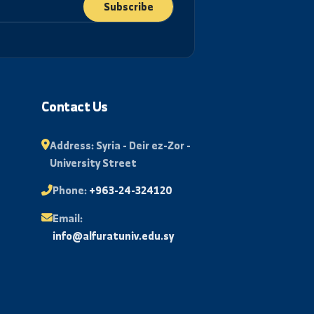
Subscribe
al
Contact Us
Address:
Syria - Deir ez-Zor -
University Street
l
Phone:
+963-24-324120
Email: