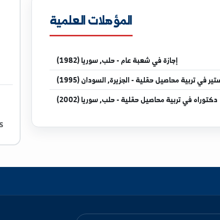
sy
المؤهلات العلمية
أستاذ ف
قسم م
جازة
في شعبة عام - حلب, سوريا (1982)
صيل حقلية - الجزيرة, السودان (1995)
ة محاصيل حقلية - حلب, سوريا (2002)
وورد، اكسل، بور