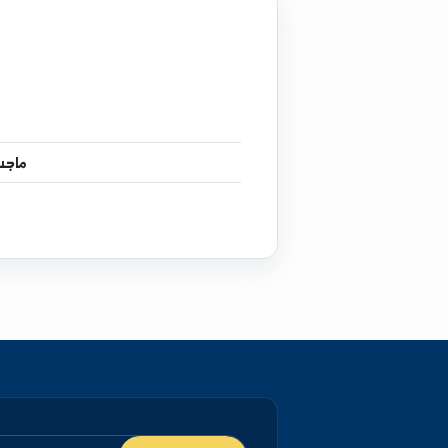
إ
ماجستير
في تربية محا
دكتوراه
في تربي