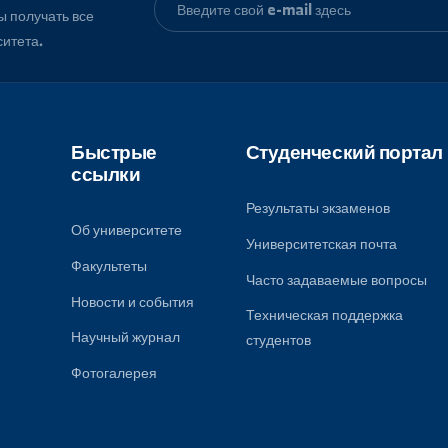
, чтобы получать все
университета.
Быстрые
Студенческ
ссылки
Результаты экза
Об университете
Университетская
Факультеты
к
Часто задаваем
ому
Новости и события