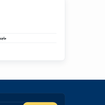
إ
ماجستير
في تربية محا
دكتوراه
في تربي