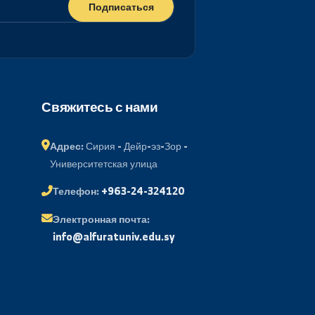
Подписаться
ий портал
Свяжитесь с нами
менов
Адрес:
Сирия - Дейр-эз-Зор -
Университетская улица
 почта
Телефон:
+963-24-324120
ые вопросы
Электронная почта: