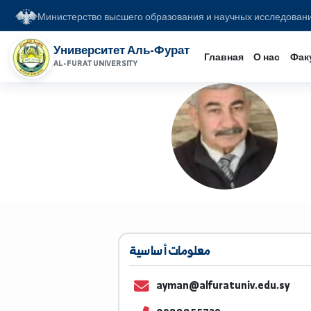
Министерство высшего образования и научных иссл
Университет Аль-Фурат
Главная
О на
AL-FURAT UNIVERSITY
معلومات أساسية