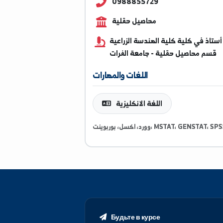
ayman@alfuratuniv.edu.
0988855729
محاصيل حقلية
ي كلية كلية الهندسة الزراعية
حاصيل حقلية - جامعة الفرات
اللغات والمهارات
اللغة الانكليزية
بوينت، MSTAT، GENSTAT، SPSS