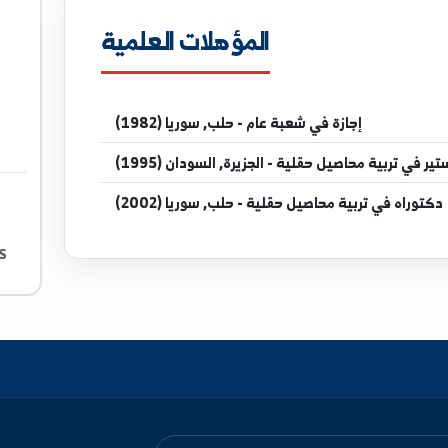
sy
المؤهلات العلمية
أستاذ ف
قسم م
جازة
في شعبة عام - حلب, سوريا (1982)
صيل حقلية - الجزيرة, السودان (1995)
ة محاصيل حقلية - حلب, سوريا (2002)
وورد، اكسل، بور