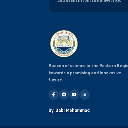
Stay Informed
Subscribe to our mailing list
and events from the universi