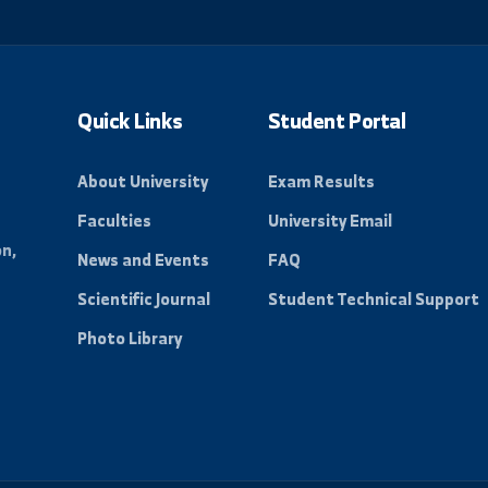
 to receive all new news
ty.
Quick Links
Student Port
About University
Exam Results
Faculties
University Emai