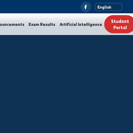
News
Announcements
Exam Results
Artificial Intelli
مبادر