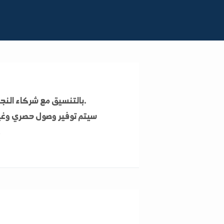
لتمكي
بالتنسيق مع شركاء النجاح، تعمل جامعة الفرات على إطلاق مبادرة رائدة تهدف إلى تحقيق التميز الأكاديمي والبحثي.
سيتم توفير
وصول حصري وغير محدود
لجمي
ستغير طريقة تفاعلهم مع المعرفة وتساعدهم في تطوير أنفسهم.