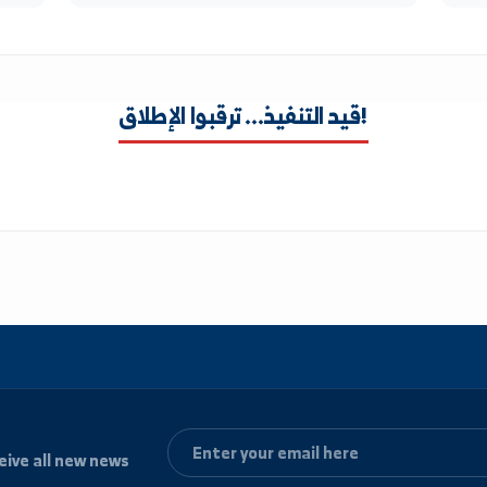
توليد محتوى مرئي
إنشاء صور وفيديوهات عالية الجودة بناءً على
أدوات
أوصاف نصية لدعم العروض التقديمية
والاقتباس في الأبحاث والتقارير العلمية.
والمشاريع.
قيد التنفيذ... ترقبوا الإطلاق!