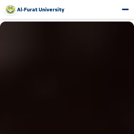
Al-Furat University
www.alfuratuniv.edu.sy