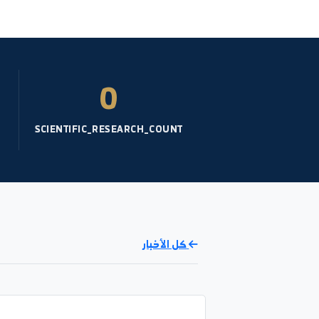
والمساهمة في تحسين الصحة العامة.
ختاماً، أدعوكم دائماً للاستفادة من كل فرصة
تشريح 1
للتعلم والتطور. فأنتم تمثلون استثمارنا في
نظري - عام- السنة: 2
مستقبل صحي أفضل. وفقكم الله وسدد
خطاكم، مع خالص التحية والتقدير.
نظام النتائج
7%
0
UCATION
SCIENTIFIC_RESEARCH_COUNT