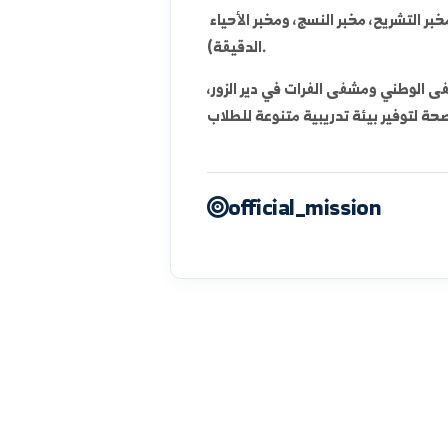
 على الجوانب التطبيقية والتدريب في المستشفيات
(أطفال، جراحة، نسائية، باطنة).
لمكثف، وتنتهي بالامتحان الطبي
تضم الكلية قاعات تدريسية ومخابر للعلوم الأساسية (مخبر التشريح، مخبر النسج، ومخبر الأحياء
الدقيقة).
 ومشفى الفرات في دير الزور،
official_mission