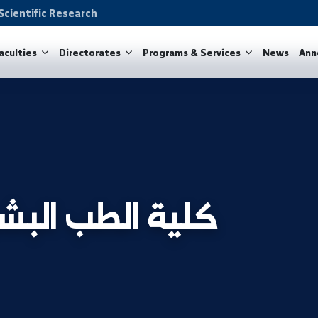
on and Scientific Research
ity
Faculties
Directorates
Programs & Services
كلية الطب البشري ب