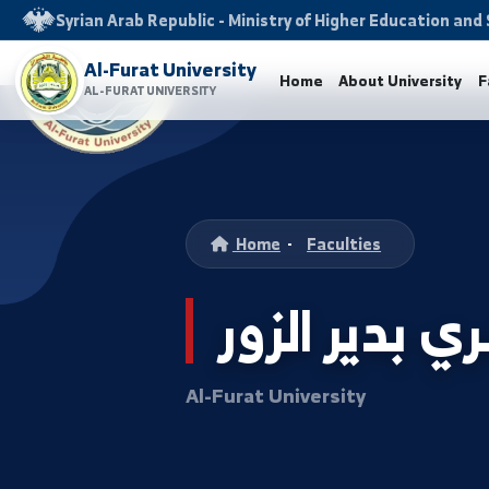
Syrian Arab Republic - Ministry of Higher Educati
Al-Furat University
Home
About Univers
AL-FURAT UNIVERSITY
Home
-
Faculties
دير الزور
Al-Furat University