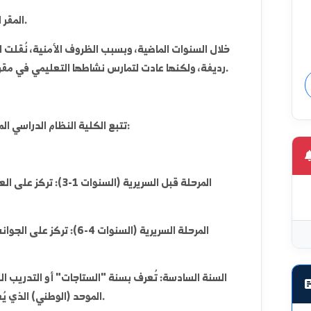
وقد لعبت دوراً كبيراً في رفد القطاع الصحي بالكوادر الطبية 
أُحدثت الكلية بموجب مرسوم تشريعي في عام 2006.
المقر الرئيسي للجامعة يقع في مدينة دير الزور.
خلال السنوات الماضية، وبسبب الظروف الأمنية، نُقلت الدراسة 
رديفة، ولكنها عادت لتمارس نشاطها التعليمي في مقراتها الأساسية مع استمرار جهود التأهيل.
تتبع الكلية النظام الدراسي الموحد في كليات الطب البشري في سوريا:
المرحلة قبل السريرية (السنوات 1-3):