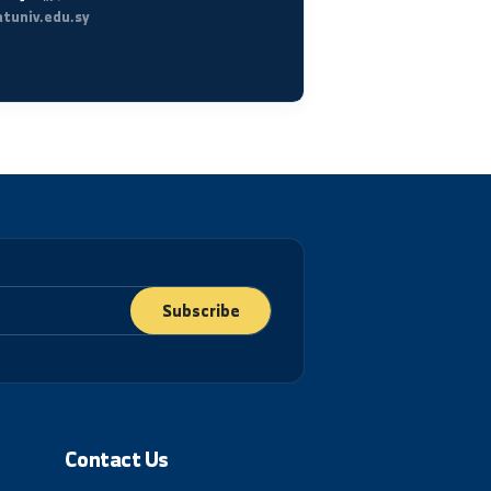
location_details
العنوان
الجمهورية العربية السورية، دير الزور شارع رئاسة الجامعة.
كلية الطب البشري بدير الزور
هواتف الاتصال
+963-24-313572
+963-24-324120
البريد الإلكتروني الرسمي
info@alfuratuniv.edu.sy