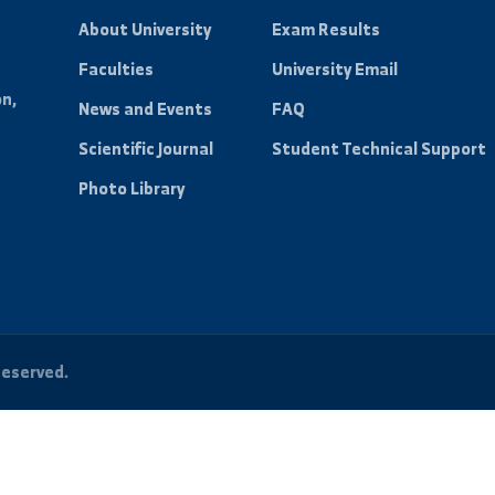
 to receive all new news
ty.
Quick Links
Student Port
About University
Exam Results
Faculties
University Emai
n Region,