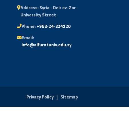
Subscribe
al
Contact Us
Address:
Syria - Deir ez-Zor -
University Street
l