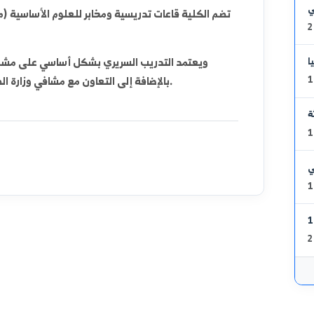
المرحلة السريرية (السنوات 4-6): تركز
السنة السادسة: تُعرف بسنة "الستاجات" أو التدريب العملي ا
الموحد (الوطني) الذي يُعد شرطاً أساسياً للتخرج وممارسة المهنة.
ويعتمد التدريب السريري بشكل أساسي على مشفى الوطني
بالإضافة إلى التعاون مع مشافي وزارة الصحة لتوفير بيئة تدريبية متنوعة للطلاب.