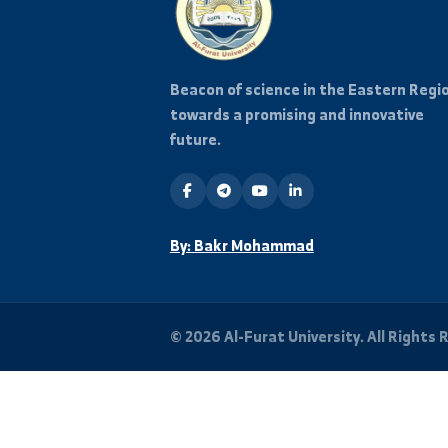
Stay Informed
Subscribe to our mailing list
and events from the universi
Beacon of science in the Easter