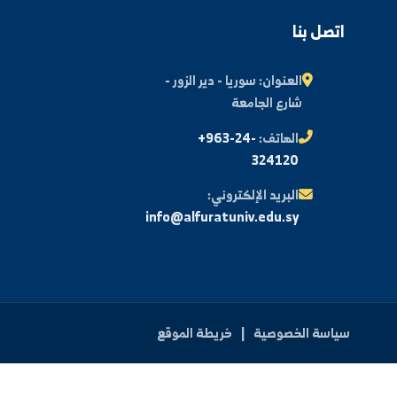
اشتراك
اتصل بنا
العنوان:
سوريا - دير الزور -
شارع الجامعة
الهاتف:
+963-24-
324120
البريد الإلكتروني:
info@alfuratuniv.edu.sy