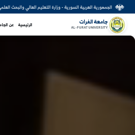
العربية السورية - وزارة التعليم العالي والبحث العلمي
الفرات
الرئيسية
عن الجامعة
الكليات
AL-FURAT UNI
www.alfuratuni