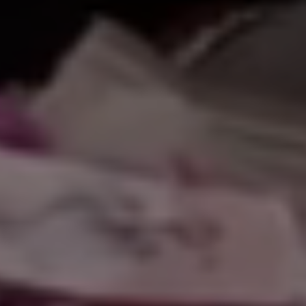
ً وسهلاً بكم ف
|