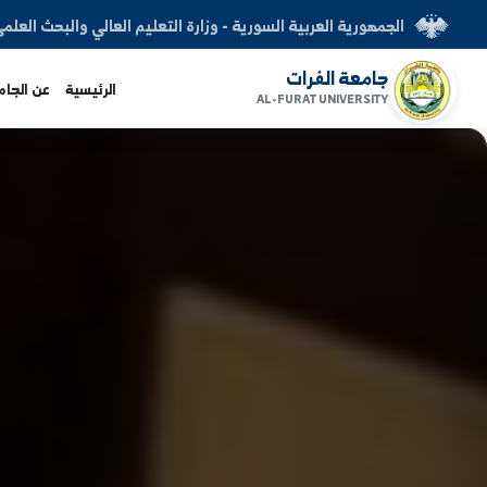
العربية السورية - وزارة التعليم العالي والبحث العلمي
الفرات
الرئيسية
عن الجامعة
الكليات
AL-FURAT UNI
www.alfuratuni