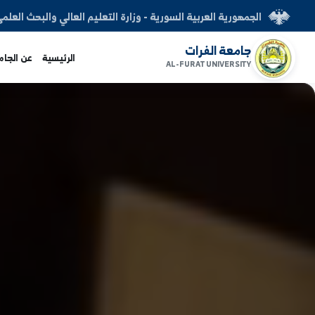
العربية السورية - وزارة التعليم العالي والبحث العلمي
الفرات
الرئيسية
عن الجامعة
الكليات
AL-FURAT UNI
www.alfuratuni