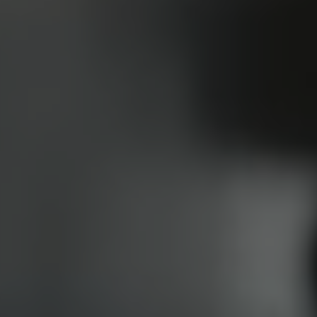
لإل
|