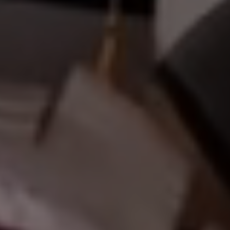
أهلاً و
|