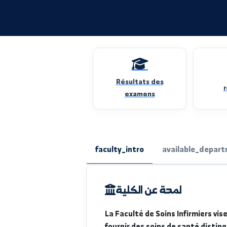
Université Al-Furat
Résultats des
examens
faculty_intro
available_