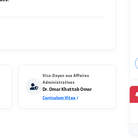
rs vise à préparer des cadres infirmiers qualifiés pour
distingués.
Vice-Doyen aux Affaires
Administratives
Dr. Omar Khattab Omar