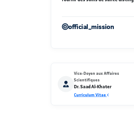
لمحة عن الكلية
La Faculté de Soins Infirmie
fournir des soins de santé 
official_mission
Vice-Doyen aux Affaires
Scientifiques
Dr. Saad Al-Khater