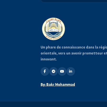
Restez informé
Abonnez-vous à notre liste d
toutes les actualités et é
l'université.