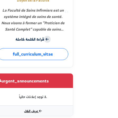
Dr. Mohammad Siraj Al-Mufti
Doyen de la Faculté
La Faculté de Soins Infirmiers est un
système intégré de soins de santé.
Nous visons à former un "Praticien de
Santé Complet" capable de soins
préventifs, curatifs et de
قراءة الكلمة كاملة
réadaptation.
full_curriculum_vitae
urgent_announcements