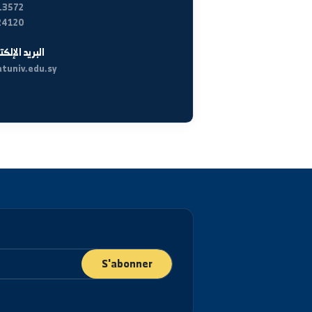
location_details
العنوان
الجمهورية العربية السورية، دير الزور شارع رئاسة الجامعة.
Faculté de Soins Infirmiers à Deir ez-Zor
هواتف الاتصال
+963-24-313572
+963-24-324120
البريد الإلكتروني الرسمي
info@alfuratuniv.edu.sy