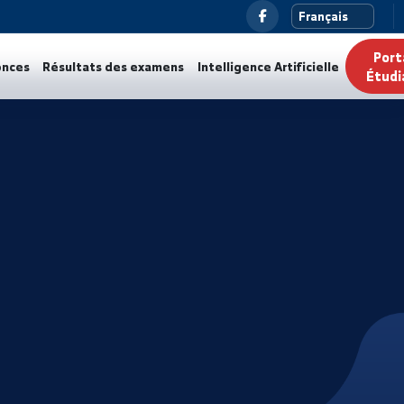
ualités
Annonces
Résultats des examens
Intelligence Ar
 à