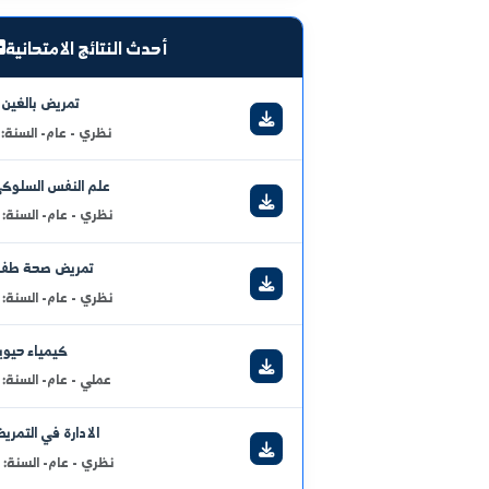
لا توجد إعلانات حالياً.
عرض الكل
أحدث النتائج الامتحانية
تمريض بالغين 2
نظري - عام- السنة: 2
علم النفس السلوكي
نظري - عام- السنة: 3
تمريض صحة طفل