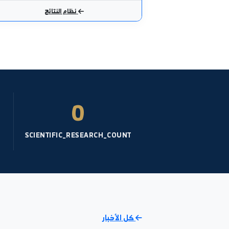
نظري - عام- السنة: 3
كيمياء حيوية
عملي - عام- السنة: 1
الادارة في التمريض
نظري - عام- السنة: 4
نظام النتائج
4%
0