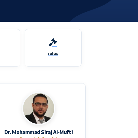
dates
rules