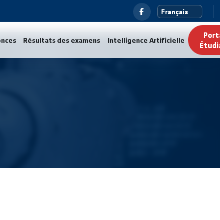
ualités
Annonces
Résultats des examens
Intelligence Ar
بوابة
ن