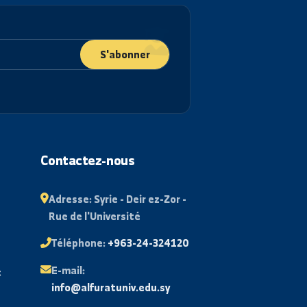
S'abonner
ant
Contactez-nous
 examens
Adresse:
Syrie - Deir ez-Zor -