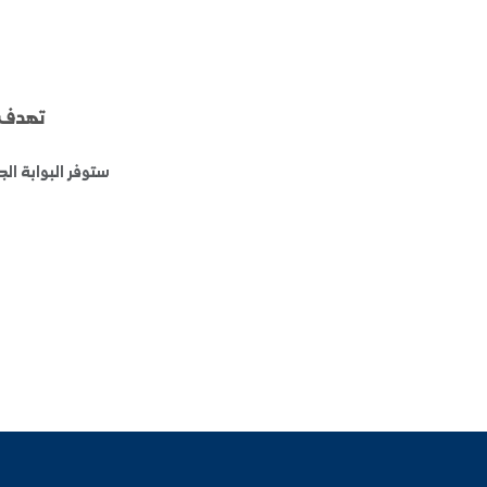
يعمل الف
تهدف إلى توفير
تج
ستوفر البوابة الجديدة وصولاً سري
سيتم إطلاقها وإعلامكم بك