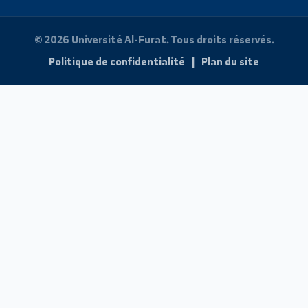
Facultés
Actualités et Événements
Revue Scientifique
Galerie photos
Portail Étudiant
Résultats des examens
E-mail universitaire
FAQ
Support technique étudiant