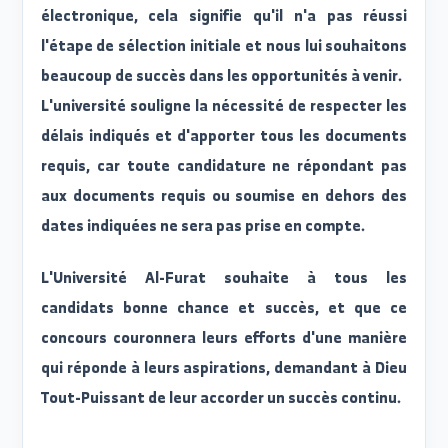
Avertissements importants
- Les dates de révision sont déterminée
électroniquement en fonction de la catégori
d'emploi et du gouvernorat, et ne peuvent êtr
modifiées qu'avec l'accord de l'université.
- Veuillez rejoindre le groupe WhatsApp de l
catégorie d'emploi dès que le lien apparaît sur l
page personnelle, pour garantir l'accès à toute
les annonces et instructions ultérieures.
- Si le nom du candidat n'apparaît pas sur le portai
électronique, cela signifie qu'il n'a pas réuss
l'étape de sélection initiale et nous lui souhaiton
beaucoup de succès dans les opportunités à venir.