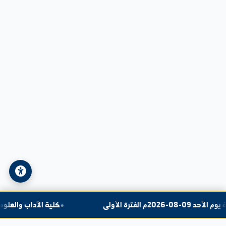
Contactez-nous
Adresse:
Syrie - Deir ez-Zor - Rue de l'Université
Téléphone:
+963-24-324120
E-mail:
info@alfuratuniv.edu.sy
© 2026 Université Al-Furat. Tous droits réservés.
Politique de confidentialité
|
Plan du site