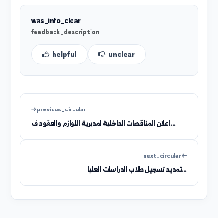
L'université souligne la nécessité de respecter le
délais indiqués et d'apporter tous les document
requis, car toute candidature ne répondant pa
aux documents requis ou soumise en dehors de
dates indiquées ne sera pas prise en compte.
L'Université Al-Furat souhaite à tous le
candidats bonne chance et succès, et que c
concours couronnera leurs efforts d'une manièr
qui réponde à leurs aspirations, demandant à Die
Tout-Puissant de leur accorder un succès continu.
was_info_clear