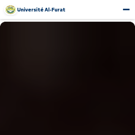
Université Al-Furat
www.alfuratuniv.edu.sy