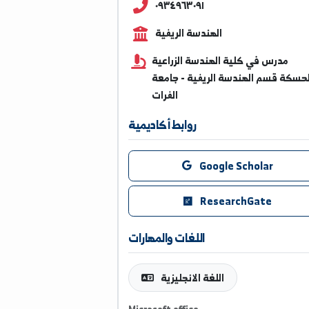
ghalia.maged@alfuratun
٠٩٣٤٩٦٣٠٩١
الهندسة الريفية
س في كلية الهندسة الزراعية
سم الهندسة الريفية - جامعة
الفرات
روابط أكاديمية
Google Scholar
ResearchGate
اللغات والمهارات