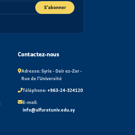
S'abonner
ant
Contactez-nous
 examens
Adresse:
Syrie - Deir ez-Zor -
Rue de l'Université
aire
Téléphone:
+963-24-324120