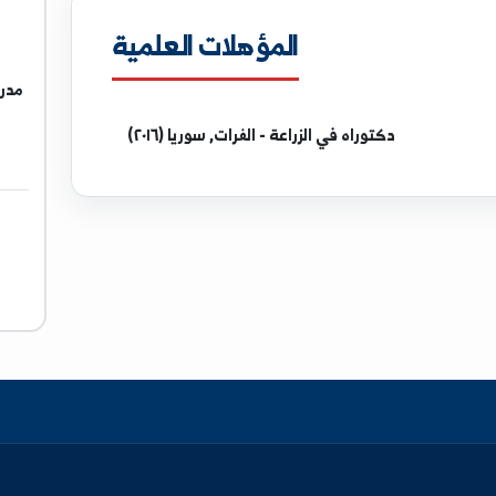
u.sy
المؤهلات العلمية
مدرس في كل
دكتوراه
في الزراعة - الفرات, سوريا (٢٠١٦)