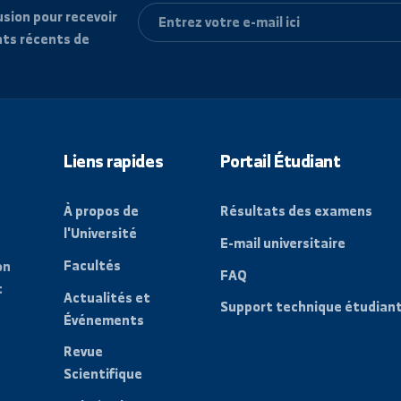
e diffusion pour recevoir
vénements récents de
Liens rapides
Portail Étudi
À propos de
Résultats des
l'Université
E-mail universit
Facultés
a région
FAQ