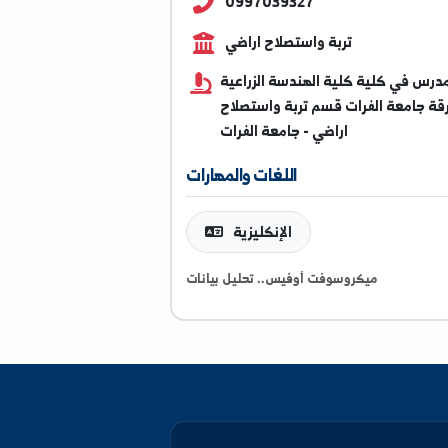
majed.imrir@alfuratuniv
0997039327
تربة واستصلاح اراضي
 كلية كلية الهندسة الزراعية
عة الفرات قسم تربة واستصلاح
اراضي - جامعة الفرات
اللغات والمهارات
الإنكليزية
ميكروسوفت أوفيس.. تحليل بيانات