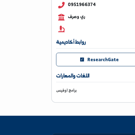
dr.zeyad.maksour@alfura
0951966374
ري وصرف
روابط أكاديمية
ResearchGate
اللغات والمهارات
برامج اوفيس