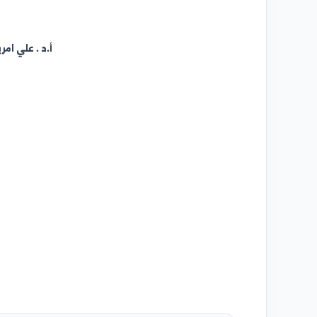
rces
أ.د . علي امرير(نائ
د. اسر