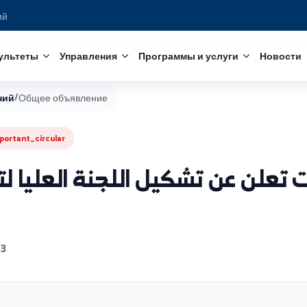
едований
с
Факультеты
Управления
Программы и услуги
ъявлений
/
Общее объявление
important_circular
عن تشكيل اللجنة العليا لتطو
6/05/13