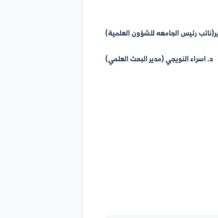
عند الضغط على الرابط وظهور الصفحة سوف تجد على الجهة اليسرى للصفحة المجلات مرتبة
حسب الموضوع...
https://scopus.com/sou
مع تمنياتنا بالتوفيق
ب رئيس الجامعه للشؤون العلمية)
اء النويجي (مدير البحث العلمي)