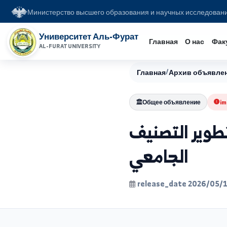
Министерство высшего образования и научных иссл
Университет Аль-Фурат
Главная
О на
AL-FURAT UNIVERSITY
Главная
/
Архив об
Общее объявление
ير التصنيف
الجامعي
release_date 202