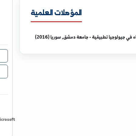
edu.sy
المؤهلات العلمية
بترول
بيقية - جامعة دمشق, سوريا (2016)