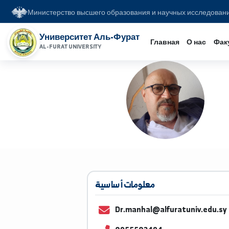
Министерство высшего образования и научных иссл
Университет Аль-Фурат
Главная
О на
AL-FURAT UNIVERSITY
معلومات أساسية