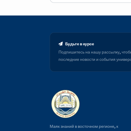
Matlab.Buildres.Surfer.Gis.Photo
Office,.Rockwork
Будьте в курсе
Подпишитесь на нашу рассылку
последние новости и события 