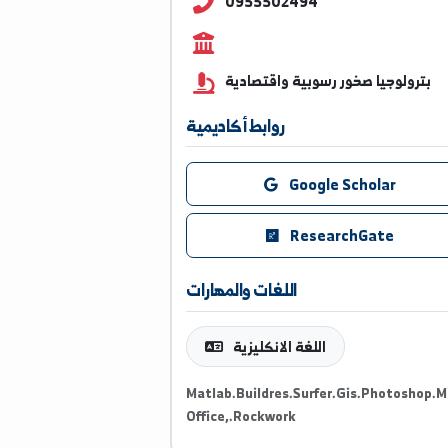
Dr.manhal@alfuratuniv.
0955502494
وجيا صخور رسوبية واقتصادية
روابط أكاديمية
Google Scholar
ResearchGate
اللغات والمهارات
اللغة الانكليزية