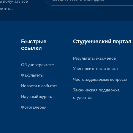
, чтобы получать все
университета.
Быстрые
Студенческ
ссылки
Результаты экза
Об университете
Университетская
Факультеты
к
Часто задаваем
ому
Новости и события
Техническая под