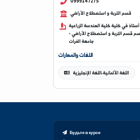
soubhialkhashem@alfura
0999147275
 التربة و استصطلاح الأراضي
ي كلية كلية الهندسة الزراعية
لتربة و استصطلاح الأراضي -
جامعة الفرات
اللغات والمهارات
لغة الألمانية،اللغة الإنجليزية