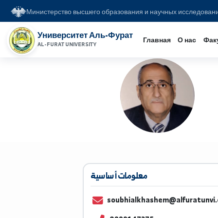
Министерство высшего образования и научных иссл
Университет Аль-Фурат
Главная
О на
AL-FURAT UNIVERSITY
معلومات أساسية