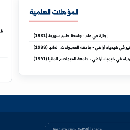
tunvi.edu.sy
المؤهلات العلمية
قسم
أستاذ ف
قسم قسم ا
زة
في عام - جامعة حلب, سورية (1981)
ي - جامعة الهمبولدت, المانيا (1988)
اضي - جامعة الهبولدت, المانيا (1991)
ال