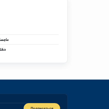
إجا
ماجستير
في كيمياء أراض
دكتوراه
في كيمياء أر