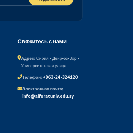
Подписаться
ий портал
Свяжитесь с нами
менов
Адрес:
Сирия - Дейр-эз-Зор -
Университетская улица
 почта
Телефон:
+963-24-324120
ые вопросы
Электронная почта:
держка