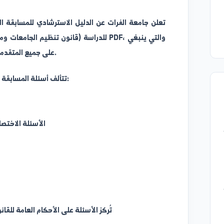
تعلن جامعة الفرات عن الدليل الاسترشادي للمسابقة المركزية،
للدراسة (قانون تنظيم الجامعات ومدونة السلوك الو
على جميع المتقدمين الاعتماد عليها في تحضيرهم للاختبار.
تتألف أسئلة المسابقة من (60) سؤالاً، موزعة على النحو التالي:
قان
مدون
الأسئلة الاختصاصية (حسب ا