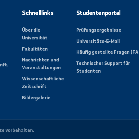
letter, um alle
ungen der Universität zu
Schnelllinks
Studentenpo
Über die
Prüfungsergebn
Universität
Universitäts-E-
Fakultäten
der
Häufig gestellt