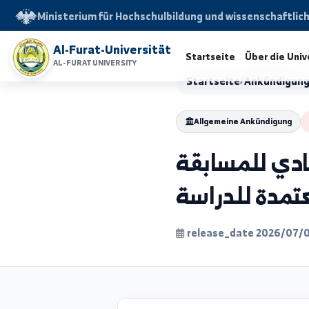
Ministerium für Hochschulbildung und wissensch
Al-Furat-Universität
Startseite
Über d
AL-FURAT UNIVERSITY
Startseite
/
Ankünd
Allgemeine Ankündi
 للمسابقة
مدة للدراسة
release_date 202