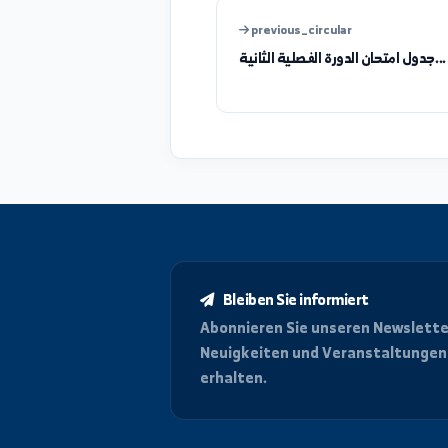
was_info_clear
feedback_description
previous_circular