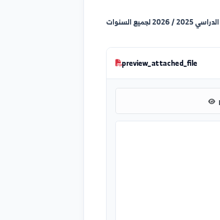
ات
preview_attached_file