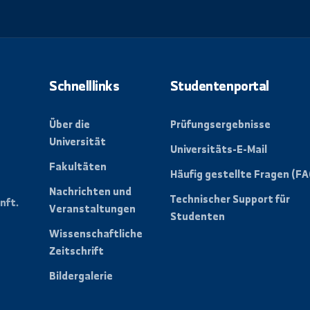
letter, um alle
ungen der Universität zu
Schnelllinks
Studentenpo
Über die
Prüfungsergebn
Universität
Universitäts-E-