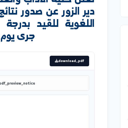
تعلن كلية الآداب والعلوم 
دير الزور عن صدور نتائج ام
اللغوية للقيد بدرجة الم
جرى يوم الأحد ٢١-٦-٦
download_pdf
pdf_preview_notice