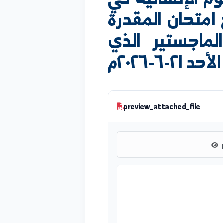
الإنسانية في
تحان المقدرة
اجستير الذي
٢٠٢م
preview_attached_file