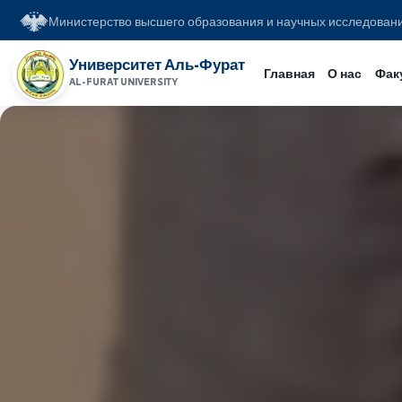
Министерство высшего образования и научных иссл
Университет Аль-Фурат
Главная
О на
AL-FURAT UNIVERSITY
www.alfuratuniv.edu.sy