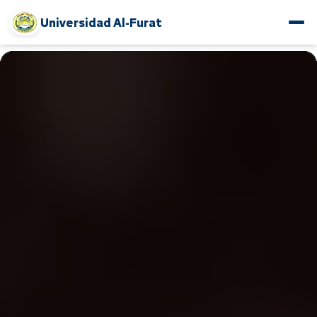
Universidad Al-Furat
www.alfuratuniv.edu.sy