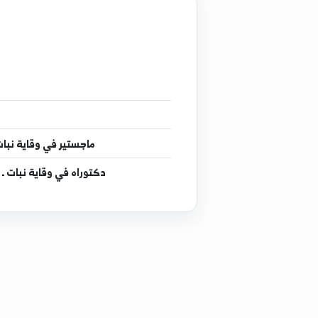
إج
دبل
ماجستير
في وقاية نبات ـ أمراض فطرية ـ 
دكتوراه
في وقاية نبات ـ بيولوجية جزيئية ـ