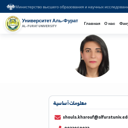
Министерство высшего образования и научных иссл
Университет Аль-Фурат
Главная
О на
AL-FURAT UNIVERSITY
معلومات أساسية