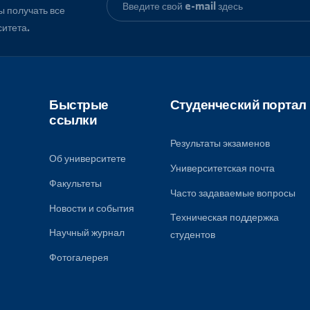
, чтобы получать все
университета.
Быстрые
Студенческ
ссылки
Результаты экза
Об университете
Университетская
Факультеты
к
Часто задаваем
ому
Новости и события