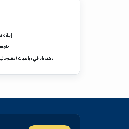
إجازة
في علوم رياضية انفور
ماجستير
في رياضيات (مع
دكتوراه
في رياضيات (معلوماتية) الاختصاص الدقيق بر