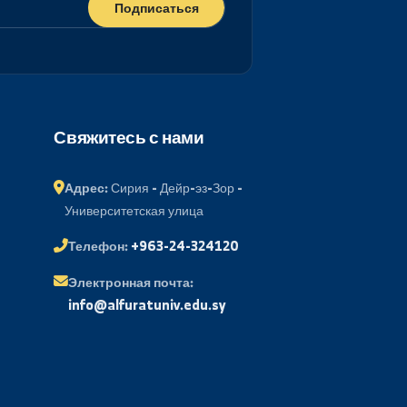
Подписаться
ий портал
Свяжитесь с нами
менов
Адрес:
Сирия - Дейр-эз-Зор -
Университетская улица
 почта
Телефон:
+963-24-324120
ые вопросы
Электронная почта: