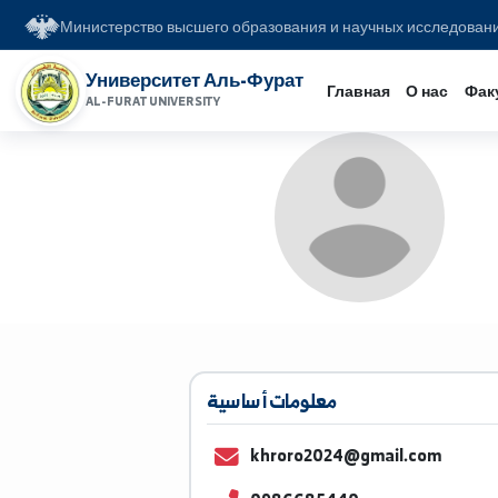
Министерство высшего образования и научных иссл
Университет Аль-Фурат
Главная
О на
AL-FURAT UNIVERSITY
معلومات أساسية