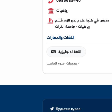
khroro2024@gmail.com
0986685440
رياضيات
في كلية علوم بدير الزور قسم
رياضيات - جامعة الفرات
اللغات والمهارات
اللغة الانجليزية
برمجيات -علوم الحاسب -