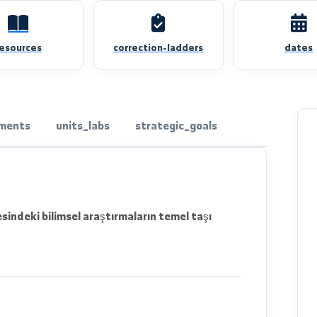
resources
correction-ladders
departments
units_labs
strategic_goals
 bölgesindeki bilimsel araştırmaların temel taşı