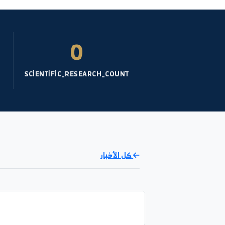
نظرية الاحصاء
نظري - الرياضيات- السنة: 3
نظام النتائج
2%
0
UCATION
SCIENTIFIC_RESEARCH_COUNT