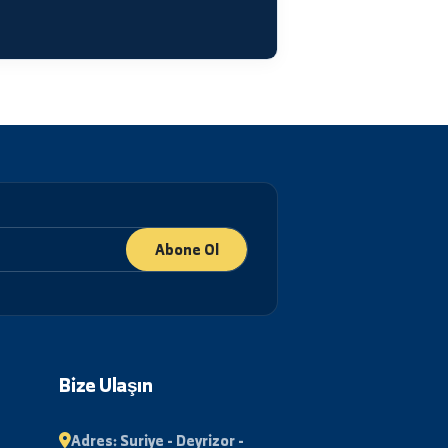
العنوان
الجمهورية العربية السورية، دير الزور شارع رئاسة الجامعة.
Haseke Fen Fakültesi
هواتف الاتصال
+963-24-313572
+963-24-324120
البريد الإلكتروني الرسمي
info@alfuratuniv.edu.sy