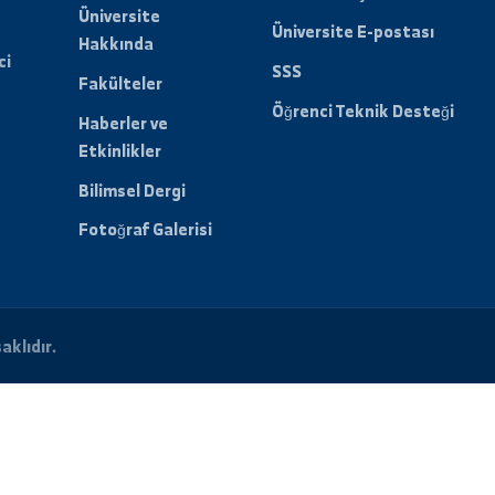
ri ve etkinlikleri almak
lun.
Hızlı
Öğrenci Porta
Bağlantılar
Sınav Sonuçları
Üniversite
Üniversite E-po
Hakkında
t verici
SSS
Fakülteler