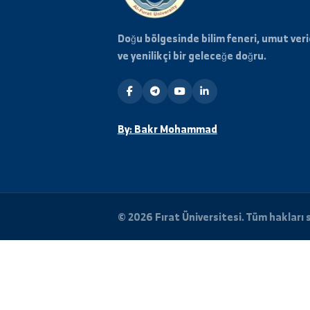
Haberdar Olun
Üniversiteden en son haberle
için posta listemize abone o
Doğu bölgesinde bilim feneri, umu
ve yenilikçi bir geleceğe doğru.