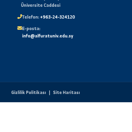
Abone Ol
lı
Bize Ulaşın
Adres:
Suriye - Deyrizor -
Üniversite Caddesi
stası
Telefon:
+963-24-324120