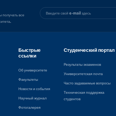
, чтобы получать все
университета.
Быстрые
Студенческ
ссылки
Результаты экза
Об университете
Университетская
Факультеты
к