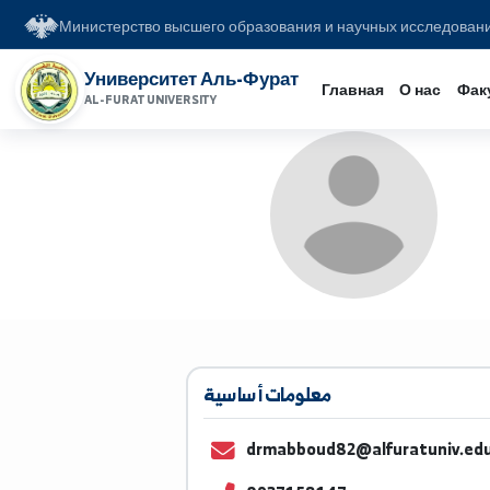
Министерство высшего образования и научных иссл
Университет Аль-Фурат
Главная
О на
AL-FURAT UNIVERSITY
معلومات أساسية