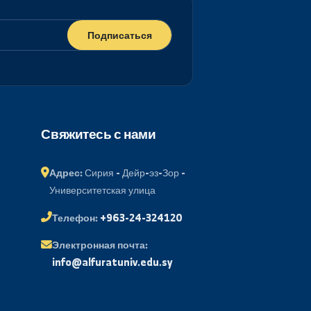
Подписаться
ий портал
Свяжитесь с нами
менов
Адрес:
Сирия - Дейр-эз-Зор -
Университетская улица
 почта
Телефон:
+963-24-324120