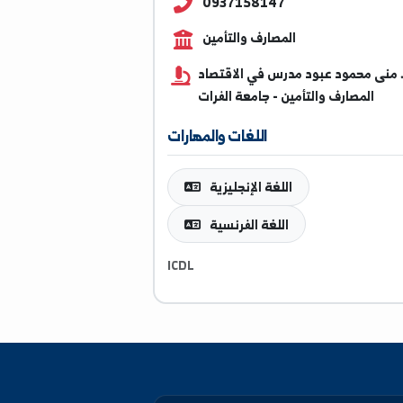
drmabboud82@alfuratun
0937158147
المصارف والتأمين
حمود عبود مدرس في الاقتصاد
مصارف والتأمين - جامعة الفرات
اللغات والمهارات
اللغة الإنجليزية
اللغة الفرنسية
ICDL